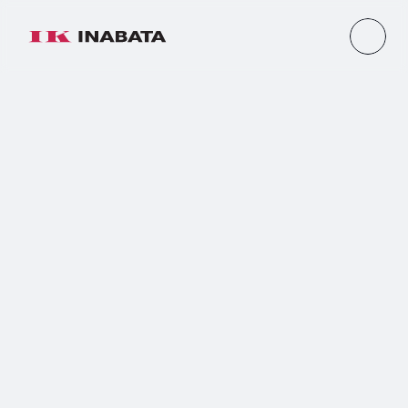
Produk
apa
saja
yang
bisa
dibuat
di
PT.
Inabata
Creation
Indonesia?